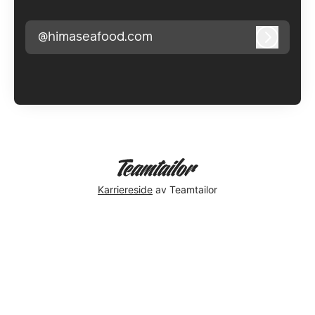
@himaseafood.com
Logg in
Karriereside
av Teamtailor