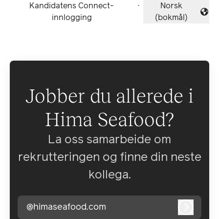
Kandidatens Connect-
·
Norsk
Endre språk
innlogging
(bokmål)
Jobber du allerede i
Hima Seafood?
La oss samarbeide om
rekrutteringen og finne din neste
kollega.
@himaseafood.com
Logg in